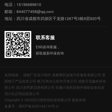
电话：15196689610
邮箱：844077458@qq.com
地址：四川省成都市武侯区千龙路1267号3栋9层920号
联系客服
扫码咨询客服，
获取最新环保咨询
友情链接：
成都广告设计制作
成都擎匠改装汽车服务有限公司
贵
阳电子产品批发公司
银川OA办公软件开发公司
成都月迅鑫科技有
限公司
四川东晖莱贸易有限公司
安徽计算机软硬件辅助设备批发
四川礼仪用品批发公司
Copyright © 2023四川瑶舒悦科技有限公司 版权所有
备案号：蜀ICP备2025142110号-2